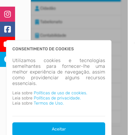
Cidadão
Tabelionato
Contabilidade
CONSENTIMENTO DE COOKIES
Empresa
Utilizamos cookies e tecnologias
Fornecedores
semelhantes para fornecer-lhe uma
melhor experiência de navegação, assim
Imobiliária
como providenciar alguns recursos
essenciais.
Servidor Público
Leia sobre
Políticas de uso de cookies.
Leia sobre
Políticas de privacidade.
Leia sobre
Termos de Uso.
Bancos
Engenheiro
CATEGORIAS
Aceitar
Social