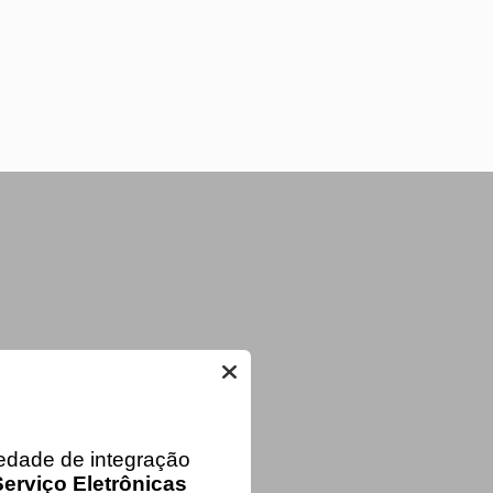
iedade de integração
erviço Eletrônicas