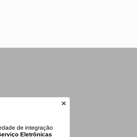
iedade de integração
erviço Eletrônicas