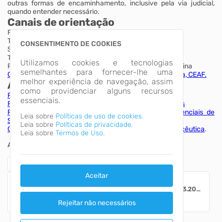
outras formas de encaminhamento, inclusive pela via judicial,
quando entender necessário.
Canais de orientação
Farmácia da Unidade de Saúde de Princesa
Telefone/WhatsApp: 49 9127-5907
CONSENTIMENTO DE COOKIES
Secretaria Municipal de Saúde de Princesa
Telefone: 49 3641-0007
Utilizamos cookies e tecnologias
Portal da Secretaria de Estado da Saúde de Santa Catarina
semelhantes para fornecer-lhe uma
Componente Especializado da Assistência Farmacêutica, CEAF.
melhor experiência de navegação, assim
Arquivos e links úteis
como providenciar alguns recursos
REMUME do Município de Princesa - ARQUIVO em anexo
essenciais.
RENAME, Relação Nacional de Medicamentos Essenciais
RESME/SC, Relação Estadual de Medicamentos Essenciais de
Leia sobre
Políticas de uso de cookies.
Santa Catarina
Leia sobre
Políticas de privacidade.
CEAF, Componente Especializado da Assistência Farmacêutica
.
Leia sobre
Termos de Uso.
ARQUIVOS
Aceitar
Protocolos clinicos - RESOLUÇÃO CONSELHO 03.2025.pdf
Publicação:
27/05/2026 às 13:34
Rejeitar não necessários