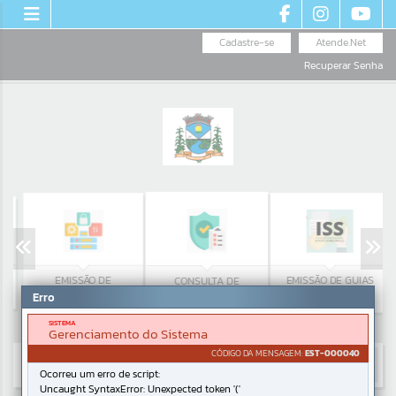
Cadastre-se
Atende.Net
Recuperar Senha
EMISSÃO DE
EMISSÃO DE GUIAS
CONSULTA DE
PROTOCOLO
ISS/ALVARÁ
Erro
PROTOCOLO
SISTEMA
Gerenciamento do Sistema
CÓDIGO DA MENSAGEM:
EST-000040
Ocorreu um erro de script:
Uncaught SyntaxError: Unexpected token '('