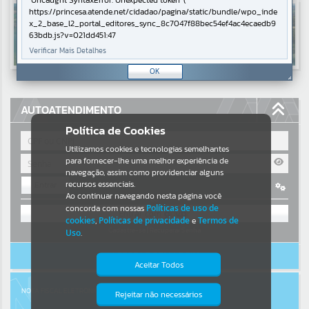
Uncaught SyntaxError: Unexpected token '('
https://princesa.atende.net/cidadao/pagina/static/bundle/wpo_inde
Resultados para
""
x_2_base_l2_portal_editores_sync_8c7047f88bec54ef4ac4ecaedb9
63bdb.js?v=021dd451:47
Verificar Mais Detalhes
Portais
OK
Por favor, aguarde...
AUTOATENDIMENTO
NOTÍCIAS
Política de Cookies
Por favor, aguarde...
Utilizamos cookies e tecnologias semelhantes
para fornecer-lhe uma melhor experiência de
navegação, assim como providenciar alguns
recursos essenciais.
Entrar
SUBPORTAIS
Ao continuar navegando nesta página você
OU
concorda com nossas
Políticas de uso de
Por favor, aguarde...
cookies
,
Políticas de privacidade
e
Termos de
Cadastre-se
|
Recuperar Senha
Uso
.
ACESSAR SEM LOGIN
SERVIÇOS
Aceitar Todos
Por favor, aguarde...
NOTA FISCAL ELETRÔNICA
Rejeitar não necessários
Isto significa que diversos recursos