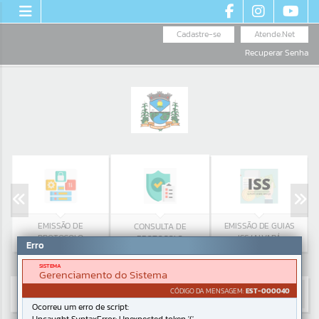
Cadastre-se
Atende.Net
Recuperar Senha
EMISSÃO DE
EMISSÃO DE GUIAS
CONSULTA DE
PROTOCOLO
ISS/ALVARÁ
PROTOCOLO
Erro
SISTEMA
Gerenciamento do Sistema
CÓDIGO DA MENSAGEM:
EST-000040
Ocorreu um erro de script: