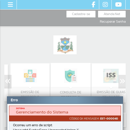
Cadastre-se
Atende.Net
Recuperar Senha
EMISSÃO DE
EMISSÃO DE GUIAS
CONSULTA DE
PROTOCOLO
ISS/ALVARÁ
PROTOCOLO
Erro
SISTEMA
Gerenciamento do Sistema
CÓDIGO DA MENSAGEM:
EST-000040
Ocorreu um erro de script: