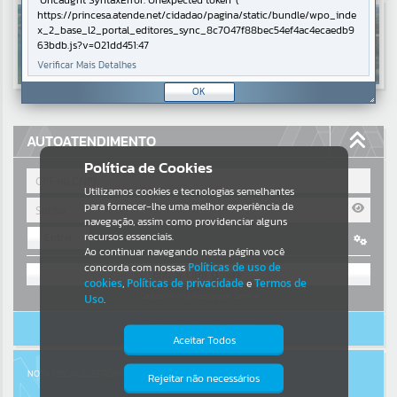
Uncaught SyntaxError: Unexpected token '('
https://princesa.atende.net/cidadao/pagina/static/bundle/wpo_inde
Resultados para
""
x_2_base_l2_portal_editores_sync_8c7047f88bec54ef4ac4ecaedb9
63bdb.js?v=021dd451:47
Verificar Mais Detalhes
Portais
OK
Por favor, aguarde...
AUTOATENDIMENTO
NOTÍCIAS
Política de Cookies
Por favor, aguarde...
Utilizamos cookies e tecnologias semelhantes
para fornecer-lhe uma melhor experiência de
navegação, assim como providenciar alguns
recursos essenciais.
Entrar
SUBPORTAIS
Ao continuar navegando nesta página você
OU
concorda com nossas
Políticas de uso de
Por favor, aguarde...
cookies
,
Políticas de privacidade
e
Termos de
Cadastre-se
|
Recuperar Senha
Uso
.
ACESSAR SEM LOGIN
SERVIÇOS
Aceitar Todos
Por favor, aguarde...
NOTA FISCAL ELETRÔNICA
Rejeitar não necessários
Isto significa que diversos recursos