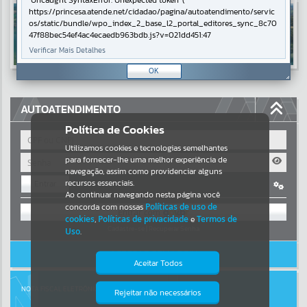
Uncaught SyntaxError: Unexpected token '('
https://princesa.atende.net/cidadao/pagina/autoatendimento/servic
Resultados para
""
os/static/bundle/wpo_index_2_base_l2_portal_editores_sync_8c70
47f88bec54ef4ac4ecaedb963bdb.js?v=021dd451:47
Verificar Mais Detalhes
Portais
OK
Por favor, aguarde...
AUTOATENDIMENTO
NOTÍCIAS
Política de Cookies
Por favor, aguarde...
Utilizamos cookies e tecnologias semelhantes
para fornecer-lhe uma melhor experiência de
navegação, assim como providenciar alguns
recursos essenciais.
Entrar
SUBPORTAIS
Ao continuar navegando nesta página você
OU
concorda com nossas
Políticas de uso de
Por favor, aguarde...
cookies
,
Políticas de privacidade
e
Termos de
Cadastre-se
|
Recuperar Senha
Uso
.
ACESSAR SEM LOGIN
SERVIÇOS
Aceitar Todos
Por favor, aguarde...
NOTA FISCAL ELETRÔNICA
Rejeitar não necessários
Isto significa que diversos recursos