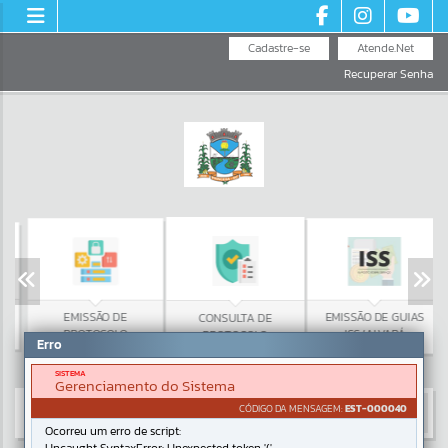
Cadastre-se
Atende.Net
Recuperar Senha
EMISSÃO DE
EMISSÃO DE GUIAS
CONSULTA DE
PROTOCOLO
ISS/ALVARÁ
PROTOCOLO
Erro
SISTEMA
Gerenciamento do Sistema
CÓDIGO DA MENSAGEM:
EST-000040
Ocorreu um erro de script: