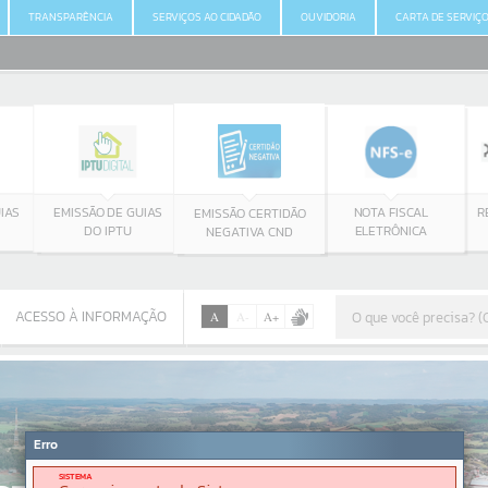
TRANSPARÊNCIA
SERVIÇOS AO CIDADÃO
OUVIDORIA
CARTA DE SERVIÇ
IAS
R
EMISSÃO DE GUIAS
NOTA FISCAL
EMISSÃO CERTIDÃO
DO IPTU
ELETRÔNICA
NEGATIVA CND
ACESSO À INFORMAÇÃO
A
A
-
A
+
ACESSO À INFORMAÇÃO
Por favor, aguarde...
Erro
SISTEMA