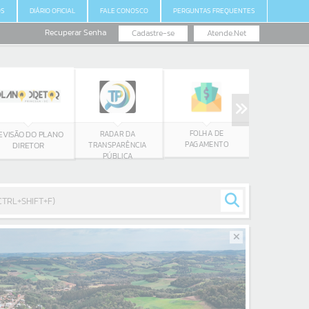
OS
DIÁRIO OFICIAL
FALE CONOSCO
PERGUNTAS FREQUENTES
Recuperar Senha
Cadastre-se
Atende.Net
FOLHA DE
E-MAIL
RADAR DA
EVISÃO DO PLANO
PAGAMENTO
TRANSPARÊNCIA
DIRETOR
PÚBLICA