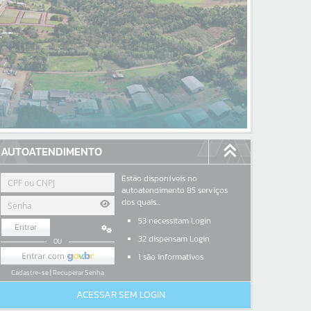
AUTOATENDIMENTO
Estão disponíveis no
autoatendimento
85
serviços
dos quais...
53
necessitam Login
Entrar
32
dispensam Login
OU
1
são informativos
Cadastre-se
|
Recuperar Senha
ACESSAR SEM LOGIN