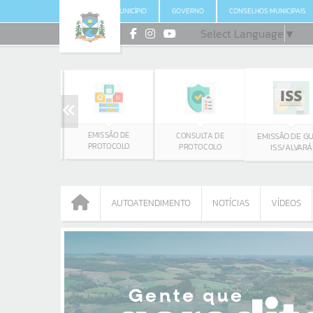
MUNICÍPIO
GOVERNO
CONSELHOS MUNICIPAIS
Select Language
▼
CONSULTA
EMISSÃO DE
CONSULTA DE
EMISSÃO DE GU
LICITAÇÕES
PROTOCOLO
PROTOCOLO
ISS/ALVARÁ
AUTOATENDIMENTO
NOTÍCIAS
VÍDEOS
AUTOATENDIMENTO
NOTÍCIAS
VÍDEOS
Portais
NOTÍCIAS
SERVIÇOS
PÁGINAS